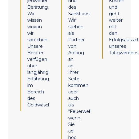
jedweder
und
Kosten
Beratung.
des
und
Wir
Sanktionsmanagements.
geht
wissen
Wir
weiter
wovon
stehen
mit
wir
als
den
sprechen.
Partner
Erfolgsaussic
Unsere
von
unseres
Berater
Anfang
Tätigwerdens
verfügen
an
über
an
langjährige
Ihrer
Erfahrung
Seite,
im
kommen
Bereich
aber
des
auch
Geldwäscherechts.
als
"Feuerwehr",
wenn
Sie
ad
hoc