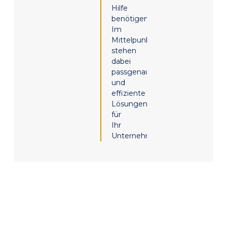
Hilfe
benötigen.
Im
Mittelpunkt
stehen
dabei
passgenaue
und
effiziente
Lösungen
für
Ihr
Unternehmen.