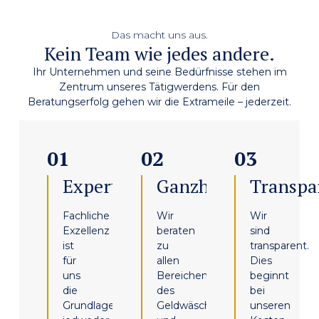
Das macht uns aus.
Kein Team wie jedes andere.
Ihr Unternehmen und seine Bedürfnisse stehen im
Zentrum unseres Tätigwerdens. Für den
Beratungserfolg gehen wir die Extrameile – jederzeit.
01
02
03
Expertise.
Ganzheitlich.
Transpa
Fachliche
Wir
Wir
Exzellenz
beraten
sind
ist
zu
transparent.
für
allen
Dies
uns
Bereichen
beginnt
die
des
bei
Grundlage
Geldwäscherechts
unseren